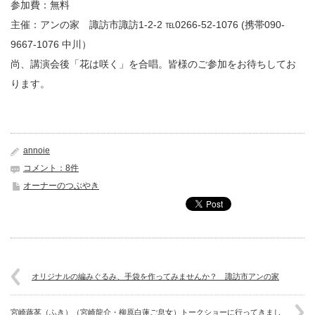
参加費：無料
主催：アンの家 諏訪市諏訪1-2-2 ℡0266-52-1076 (携帯090-
9667-1076 中川）
尚、講演会後「花は咲く」を合唱。皆様のご参加をお待ちしてお
ります。
annoie
コメント：8件
オーナーのつぶやき
オリジナルの編みぐるみ、手袋を作ってみませんか？ 諏訪市アンの家
宮崎蕗苳（ふき）（宮崎龍介・柳原白蓮ご息女）トークショーに行ってきまし